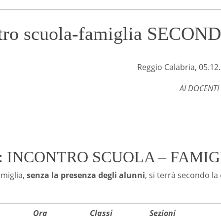
tro scuola-famiglia SECO
t. n° 5246 
eggio Calabria, 05.12.20
AI DOCENTI
 INCONTRO SCUOLA – FAMIG
amiglia,
senza la presenza degli alunni
, si terrà secondo la
Ora
Classi
Sezioni