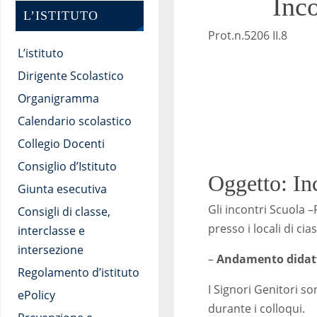
Inc
L’ISTITUTO
Pro
L’istituto
Re
Dirigente Scolastico
Organigramma
Calendario scolastico
Collegio Docenti
Consiglio d’Istituto
Oggetto: In
Giunta esecutiva
Gli incontri Scuola 
Consigli di classe,
presso i locali di ci
interclasse e
intersezione
–
Andamento didatti
Regolamento d’istituto
I Signori Genitori so
ePolicy
durante i colloqui.