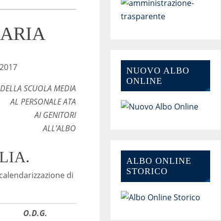
NDARIA
II.8
17
NUOVO ALBO
ONLINE
 DELLA SCUOLA MEDIA
AL PERSONALE ATA
AI GENITORI
ALL’ALBO
LIA.
ALBO ONLINE
STORICO
 calendarizzazione di
O.D.G.