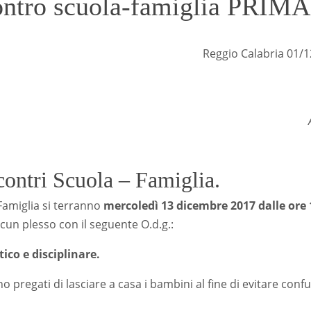
ontro scuola-famiglia PRIM
t.n.5206 
ggio Calabria 01/12/2
contri Scuola – Famiglia.
–Famiglia si terranno
mercoledì 13 dicembre 2017 dalle ore 1
ascun plesso con il seguente O.d.g.:
co e disciplinare.
no pregati di lasciare a casa i bambini al fine di evitare confu