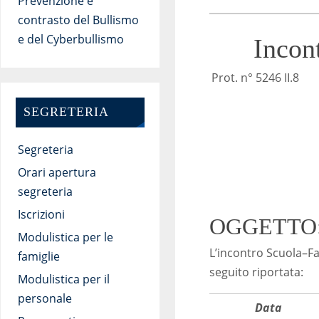
Prevenzione e
contrasto del Bullismo
e del Cyberbullismo
Incon
Pro
R
SEGRETERIA
Segreteria
Orari apertura
segreteria
Iscrizioni
OGGETTO:
Modulistica per le
L’incontro Scuola–F
famiglie
seguito riportata:
Modulistica per il
personale
Data