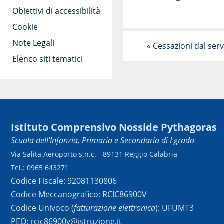
Obiettivi di accessibilità
Cookie
Note Legali
«
Cessazioni dal serv
Elenco siti tematici
Istituto Comprensivo Nosside Pythagoras
Scuola dell'Infanzia, Primaria e Secondaria di I grado
Via Salita Aeroporto s.n.c. - 89131 Reggio Calabria
Tel.: 0965 643271
Codice Fiscale: 92081130806
Codice Meccanografico: RCIC86900V
Codice Univoco (
fatturazione elettronica
): UFUMT3
PEO: rcic86900v@istruzione.it