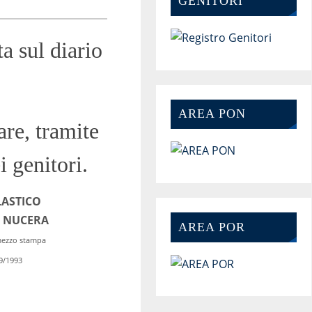
GENITORI
a sul diario
AREA PON
are, tramite
i genitori.
LASTICO
a NUCERA
AREA POR
 mezzo stampa
39/1993