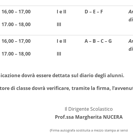
16,00 – 17,00
I e II
D – E – F
A
d
17.00 – 18,00
III
16,00 – 17,00
I e II
A – B – C – G
A
d
17.00 – 18,00
III
azione dovrà essere dettata sul diario degli alunni.
tore di classe dovrà verificare, tramite la firma, l’avven
Il Dirigente Scolastico
Prof.ssa Margherita NUCERA
(Firma autografa sostituita a mezzo stampa ai sensi