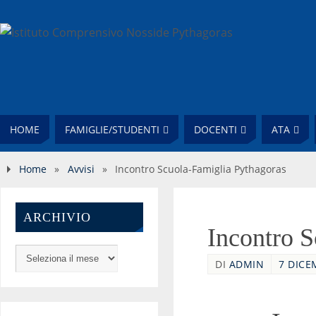
HOME
FAMIGLIE/STUDENTI
DOCENTI
ATA
Home
»
Avvisi
»
Incontro Scuola-Famiglia Pythagoras
ARCHIVIO
Incontro S
DI
ADMIN
7 DICE