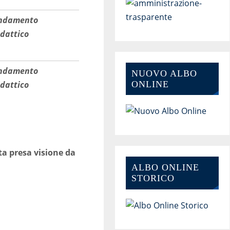
ndamento
idattico
ndamento
NUOVO ALBO
ONLINE
idattico
uta presa visione da
ALBO ONLINE
STORICO