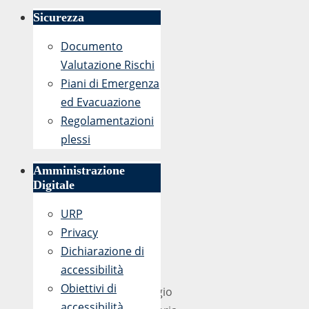
Sicurezza
Documento
Valutazione Rischi
Piani di Emergenza
ed Evacuazione
Regolamentazioni
plessi
Amministrazione
Digitale
URP
Privacy
Dichiarazione di
accessibilità
Obiettivi di
Reggio
accessibilità