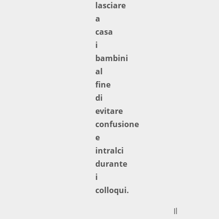
lasciare
a
casa
i
bambini
al
fine
di
evitare
confusione
e
intralci
durante
i
colloqui.
Il