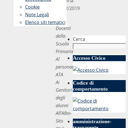
Calabria
Cookie
10/12/2019
Note Legali
Ai
Elenco siti tematici
Docenti
della
Cerca
Scuola
Primaria
Accesso Civico
Al
personale
ATA
Ai
Codice di
comportamento
Genitori
degli
alunni
All’Albo-
Sito
amministrazione-
trasparente