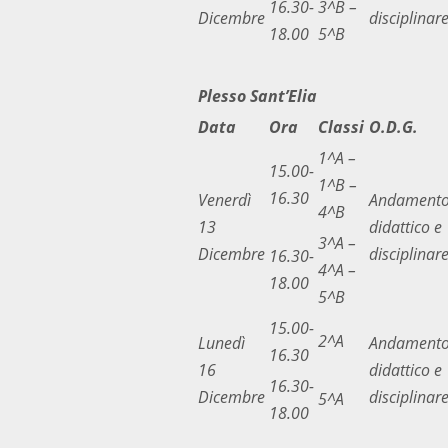
16.30-
3^B –
Dicembre
disciplinar
18.00
5^B
Plesso Sant’Elia
Data
Ora
Classi
O.D.G.
1^A –
15.00-
1^B –
16.30
Venerdì
Andament
4^B
13
didattico e
3^A –
Dicembre
disciplinar
16.30-
4^A –
18.00
5^B
15.00-
2^A
Lunedì
Andament
16.30
16
didattico e
16.30-
Dicembre
disciplinar
5^A
18.00