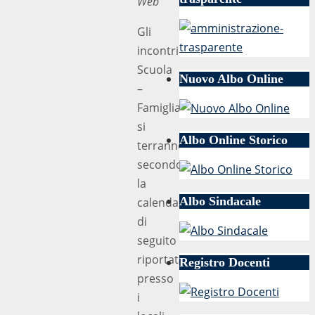
Web
Gli
incontri
Scuola
Nuovo Albo Online
–
Famiglia,
si
Albo Online Storico
terranno
secondo
la
Albo Sindacale
calendarizzazione
di
seguito
riportata,
Registro Docenti
presso
i