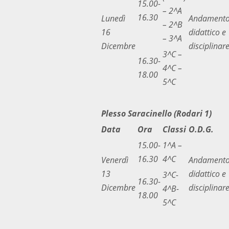
15.00-
– 2^A
16.30
Lunedì
Andament
– 2^B
16
didattico e
– 3^A
Dicembre
disciplinar
3^C –
16.30-
4^C –
18.00
5^C
Plesso Saracinello (Rodari 1)
Data
Ora
Classi
O.D.G.
15.00-
1^A –
16.30
4^C
Venerdì
Andament
13
didattico e
3^C-
16.30-
Dicembre
disciplinar
4^B-
18.00
5^C