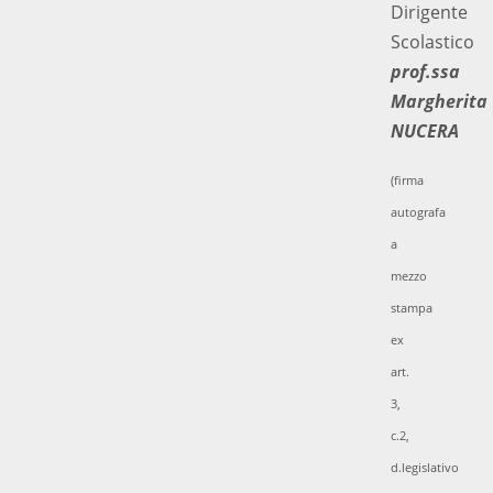
Dirigente
Scolastico
prof.ssa
Margherita
NUCERA
(firma
autografa
a
mezzo
stampa
ex
art.
3,
c.2,
d.legislativo