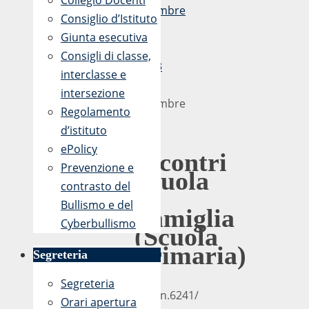
Collegio Docenti
Dicembre
Consiglio d’Istituto
2019
Giunta esecutiva
-
Consigli di classe,
12:23
interclasse e
10
intersezione
Dicembre
Regolamento
2019
d’istituto
ePolicy
Incontri
Prevenzione e
Scuola
contrasto del
–
Bullismo e del
Famiglia
Cyberbullismo
(Scuola
Primaria)
Segreteria
Segreteria
Prot.n.6241/
Orari apertura