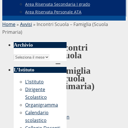
Area Riservata Secondaria I grado
Area Riservata Personale ATA
Home
»
Avvisi
»
Incontri Scuola – Famiglia (Scuola
Primaria)
Archivio
Incontri
Scuola
Archivio
–
Famiglia
L’Istituto
(Scuola
L’istituto
Primaria)
Dirigente
Scolastico
Organigramma
di
Calendario
admin
scolastico
10