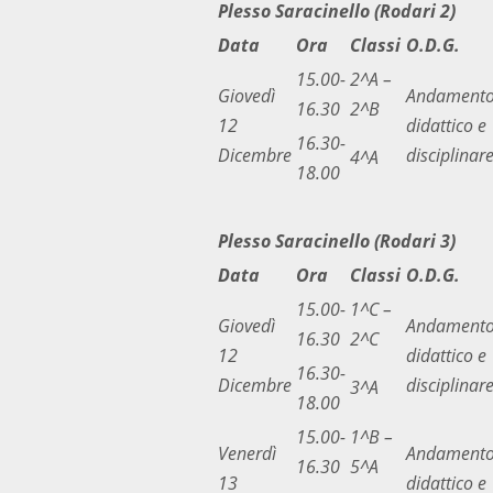
Plesso Saracinello (Rodari 2)
Data
Ora
Classi
O.D.G.
15.00-
2^A –
Giovedì
Andament
16.30
2^B
12
didattico e
16.30-
Dicembre
disciplinar
4^A
18.00
Plesso Saracinello (Rodari 3)
Data
Ora
Classi
O.D.G.
15.00-
1^C –
Giovedì
Andament
16.30
2^C
12
didattico e
16.30-
Dicembre
disciplinar
3^A
18.00
15.00-
1^B –
Venerdì
Andament
16.30
5^A
13
didattico e