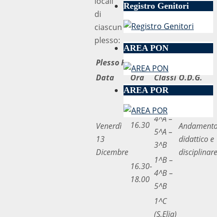
locali
Registro Genitori
di
ciascun
plesso:
AREA PON
Plesso Ravagnese
Data
Ora
Classi
O.D.G.
AREA POR
1^A –
2^C –
15.00-
4^A –
16.30
Venerdì
Andament
5^A –
13
didattico e
3^B
Dicembre
disciplinar
1^B –
16.30-
4^B –
18.00
5^B
1^C
(S.Elia)