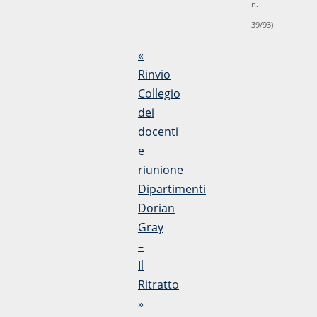
n.
39/93)
«
Rinvio
Collegio
dei
docenti
e
riunione
Dipartimenti
Dorian
Gray
–
Il
Ritratto
»