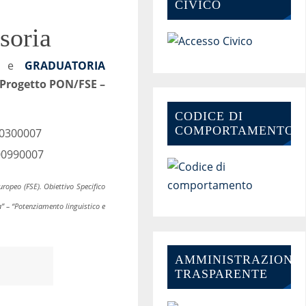
CIVICO
soria
e
GRADUATORIA
Progetto PON/FSE –
CODICE DI
COMPORTAMENTO
 0300007
000990007
ropeo (FSE). Obiettivo Specifico
a” – “Potenziamento linguistico e
AMMINISTRAZIONE-
TRASPARENTE