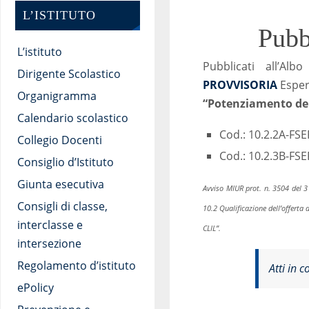
L’ISTITUTO
Pubb
L’istituto
Pubblicati all’Al
Dirigente Scolastico
PROVVISORIA
Espert
Organigramma
“Potenziamento del
Calendario scolastico
Cod.: 10.2.2A-FS
Collegio Docenti
Cod.: 10.2.3B-FSE
Consiglio d’Istituto
Giunta esecutiva
Avviso MIUR prot. n. 3504 del 3
Consigli di classe,
10.2 Qualificazione dell’offerta
interclasse e
CLIL”.
intersezione
Regolamento d’istituto
Atti in c
ePolicy