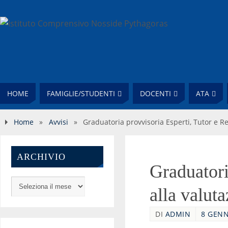
HOME
FAMIGLIE/STUDENTI
DOCENTI
ATA
Home
»
Avvisi
»
Graduatoria provvisoria Esperti, Tutor e Re
ARCHIVIO
Graduatori
alla valut
DI
ADMIN
8 GENN