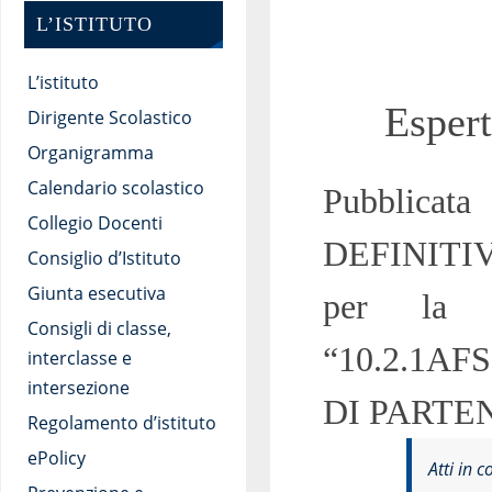
L’ISTITUTO
L’istituto
Espert
Dirigente Scolastico
Organigramma
Calendario scolastico
Pubblica
Collegio Docenti
DEFINITIVA 
Consiglio d’Istituto
Giunta esecutiva
per la r
Consigli di classe,
“10.2.1AF
interclasse e
intersezione
DI PARTEN
Regolamento d’istituto
ePolicy
Atti in c