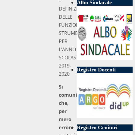
–
Albo Sindacale
DEFINIZIONE
DELLE
FUNZIONI
STRUMENTALI
PER
L’ANNO
SCOLASTICO
2019-
Registro Docenti
2020
Si
comunica
che,
per
mero
errore
Registro Genitori