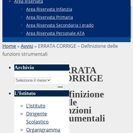
Area Riservata
Area Riservata Infanzia
Area Riservata Primaria
Area Riservata Secondaria I grado
Area Riservata Personale ATA
Home
»
Avvisi
»
ERRATA CORRIGE – Definizione delle
funzioni strumentali
Archivio
ERRATA
CORRIGE
Archivio
–
Definizione
L’Istituto
delle
L’istituto
funzioni
Dirigente
strumentali
Scolastico
Organigramma