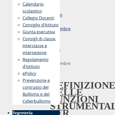
Calendario
di
scolastico
admin
Collegio Docenti
19
Consiglio d’Istituto
Settembre
Giunta esecutiva
2019
Consigli di classe,
-
interclasse e
09:46
intersezione
19
Regolamento
Settembre
d’istituto
2019
ePolicy
Prevenzione e
DEFINIZION
contrasto del
DELLE
Bullismo e del
FUNZIONI
Cyberbullismo
STRUMENTAL
PER
Segreteria