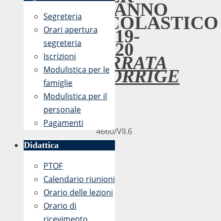
L’ANNO
Segreteria
SCOLASTICO
Orari apertura
2019-
segreteria
2020
Iscrizioni
ERRATA
Modulistica per le
CORRIGE
famiglie
Modulistica per il
Prot.
personale
n.
Pagamenti
4660/VII.6
Didattica
PTOF
Calendario riunioni
Orario delle lezioni
Orario di
ricevimento