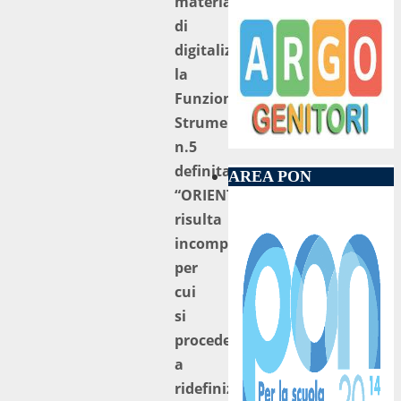
materiale
di
digitalizzazione,
la
Funzione
Strumentale
n.5
definita
AREA PON
“ORIENTAMENTO”
risulta
incompleta
per
cui
si
procede
a
ridefinizione