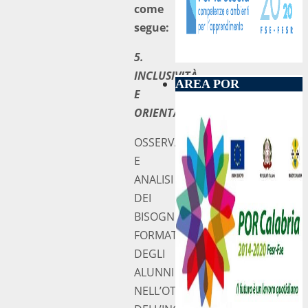
come
segue:
5.
INCLUSIVITÀ
AREA POR
E
ORIENTAMENTO
OSSERVAZIONE
E
ANALISI
DEI
BISOGNI
FORMATIVI
DEGLI
ALUNNI
NELL’OTTICA