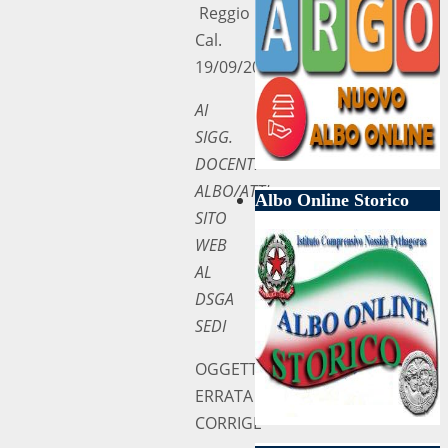
Reggio
Cal.
19/09/2019
AI
SIGG.
DOCENTI
ALBO/ATTI
Albo Online Storico
SITO
WEB
AL
DSGA
SEDI
OGGETTO:
ERRATA
CORRIGE