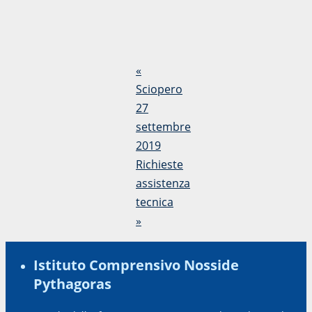
«
Sciopero
27
settembre
2019
Richieste
assistenza
tecnica
»
Istituto Comprensivo Nosside
Pythagoras