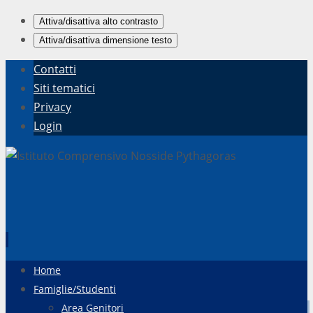
Attiva/disattiva alto contrasto
Attiva/disattiva dimensione testo
Contatti
Siti tematici
Privacy
Login
Vai
Home
al
Famiglie/Studenti
contenuto
Area Genitori