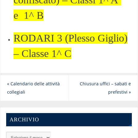
e 1^ B
RODARI 3 (Plesso Giglio)
– Classe 1^ C
«
Calendario delle attività
Chiusura uffici – sabati e
collegiali
prefestivi
»
ARCHIVIO