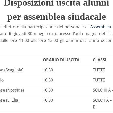
Disposizioni uscita alunni
per assemblea sindacale
effetto della partecipazione del personale all’
Assemblea 
ata di giovedì 30 maggio c.m. presso l’aula magna del Lice
dalle ore 11,00 alle ore 13,00 gli alunni usciranno sec
ORARIO DI USCITA
CLASSI
e (Scagliola)
10:30
TUTTE
llo
10:30
TUTTE
se (Nosside)
10:30
SOLO III A –
e (S. Elia)
10:30
SOLO I A – I
B