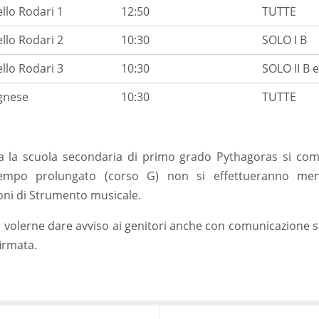
llo Rodari 1
12:50
TUTTE
llo Rodari 2
10:30
SOLO I B
llo Rodari 3
10:30
SOLO II B e
gnese
10:30
TUTTE
 la scuola secondaria di primo grado Pythagoras si comu
empo prolungato (corso G) non si effettueranno men
oni di Strumento musicale.
i volerne dare avviso ai genitori anche con comunicazione scr
firmata.