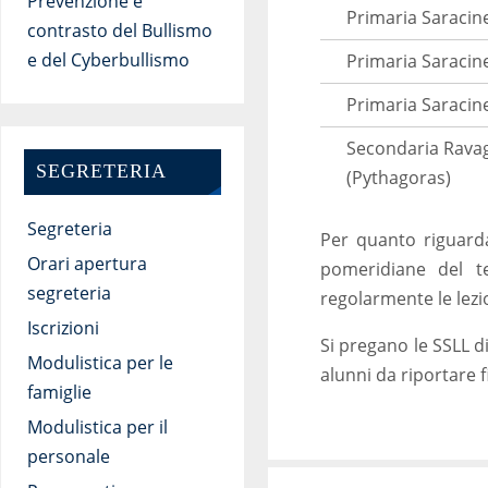
Prevenzione e
Primaria Saracine
contrasto del Bullismo
e del Cyberbullismo
Primaria Saracine
Primaria Saracine
Secondaria Rava
SEGRETERIA
(Pythagoras)
Segreteria
Per quanto riguarda
Orari apertura
pomeridiane del t
segreteria
regolarmente le lezi
Iscrizioni
Si pregano le SSLL d
Modulistica per le
alunni da riportare 
famiglie
Modulistica per il
personale