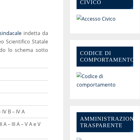
CIVICO
sindacale
indetta da
o Scientifico Statale
ondo lo schema sotto
CODICE DI
COMPORTAMENTO
 IV B – IV A
AMMINISTRAZIONE-
I A – III A – V A e V
TRASPARENTE