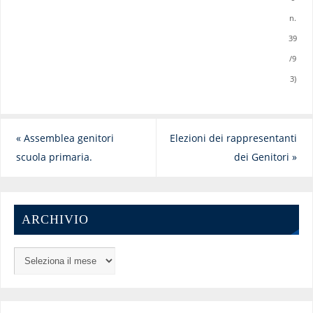
n.
39
/9
3)
«
Assemblea genitori
Elezioni dei rappresentanti
scuola primaria.
dei Genitori
»
ARCHIVIO