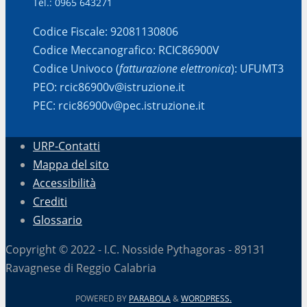
Tel.: 0965 643271
Codice Fiscale: 92081130806
Codice Meccanografico: RCIC86900V
Codice Univoco (
fatturazione elettronica
): UFUMT3
PEO: rcic86900v@istruzione.it
PEC: rcic86900v@pec.istruzione.it
URP-Contatti
Mappa del sito
Accessibilità
Crediti
Glossario
Copyright © 2022 - I.C. Nosside Pythagoras - 89131
Ravagnese di Reggio Calabria
POWERED BY
PARABOLA
&
WORDPRESS.