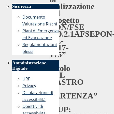
realizzazione
Sicurezza
del
Documento
Progetto
Valutazione Rischi
PON/FSE
Piani di Emergenza
“10.2.1AFSEPON
ed Evacuazione
CL-
Regolamentazioni
2017-
plessi
175”
–
Amministrazione
Titolo
Digitale
“AL
URP
NASTRO
Privacy
DI
Dichiarazione di
PARTENZA”
accessibilità
–
Obiettivi di
CUP:
accessibilità