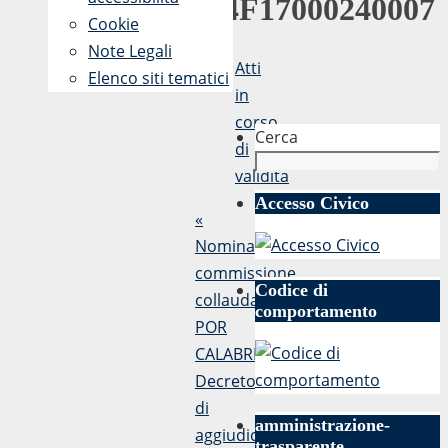
I34F17000240007
Cookie
Note Legali
Atti
Elenco siti tematici
in
corso
Cerca
di
validità
Accesso Civico
«
Nomina
commissione
Codice di
collaudatore
comportamento
POR
CALABRIA
Decreto
di
amministrazione-
aggiudicazione
trasparente