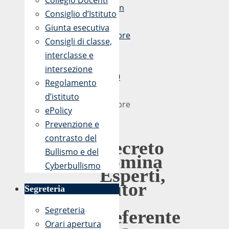
Collegio Docenti
admin
Consiglio d’Istituto
22
Giunta esecutiva
Ottobre
Consigli di classe,
2018
interclasse e
-
intersezione
11:50
Regolamento
22
d’istituto
Ottobre
ePolicy
2018
Prevenzione e
contrasto del
Decreto
Bullismo e del
nomina
Cyberbullismo
Esperti,
Tutor
Segreteria
e
Segreteria
Referente
Orari apertura