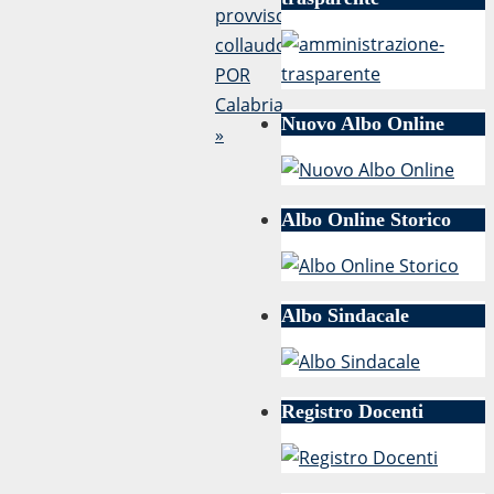
provvisoria
collaudo
POR
Calabria
Nuovo Albo Online
»
Albo Online Storico
Albo Sindacale
Registro Docenti