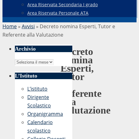
Area Riservata Secondaria I grado
Area Riservata Personale ATA
Home
»
Avvisi
»
Decreto nomina Esperti, Tutor e
Referente alla Valutazione
Archivio
Decreto
nomina
Archivio
Esperti,
Tutor
L’Istituto
e
L’istituto
Referente
Dirigente
alla
Scolastico
Valutazione
Organigramma
Calendario
scolastico
di