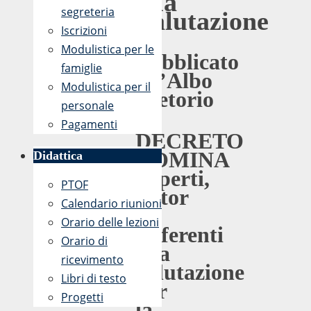
alla
segreteria
Valutazione
Iscrizioni
Modulistica per le
Pubblicato
famiglie
all’Albo
Modulistica per il
Pretorio
personale
Pagamenti
DECRETO
NOMINA
Didattica
Esperti,
PTOF
Tutor
Calendario riunioni
e
Orario delle lezioni
Referenti
Orario di
alla
ricevimento
valutazione
Libri di testo
per
Progetti
la