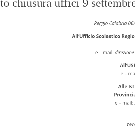
to chiusura uffici 9 settembr
t.n. 3514
ggio Calabria 06/09/2
All’Ufficio Scolastico Regi
e – mail:
direzione
All’U
e – ma
Alle Is
Provinc
e – mail:
www