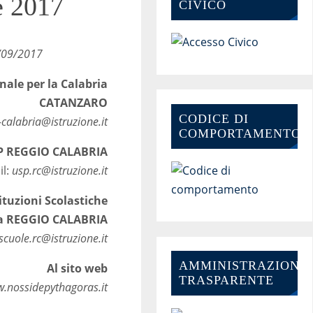
e 2017
CIVICO
/1.2
017
onale per la Calabria
CATANZARO
CODICE DI
-calabria@istruzione.it
COMPORTAMENTO
SP REGGIO CALABRIA
il:
usp.rc@istruzione.it
tituzioni Scolastiche
ia REGGIO CALABRIA
scuole.rc@istruzione.it
AMMINISTRAZIONE-
Al sito web
TRASPARENTE
.nossidepythagoras.it