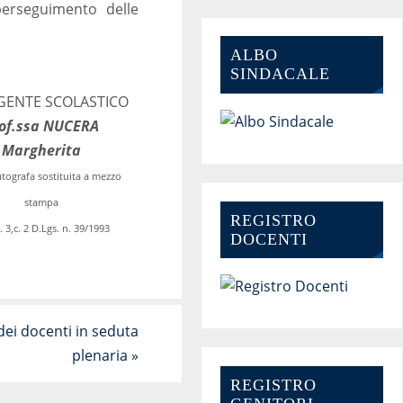
perseguimento delle
ALBO
SINDACALE
IGENTE SCOLASTICO
of.ssa NUCERA
Margherita
tografa sostituita a mezzo
stampa
REGISTRO
. 3,c. 2 D.Lgs. n. 39/1993
DOCENTI
dei docenti in seduta
plenaria
»
REGISTRO