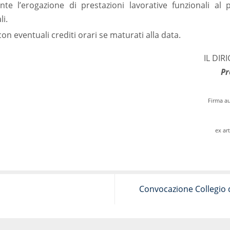
te l’erogazione di prestazioni lavorative funzionali al 
li.
 eventuali crediti orari se maturati alla data.
IL DIR
Pr
Firma au
ex art
Convocazione Collegio 