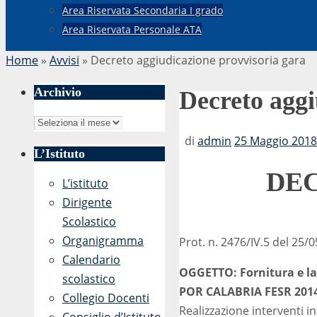
Area Riservata Secondaria I grado
Area Riservata Personale ATA
Home
»
Avvisi
»
Decreto aggiudicazione provvisoria gara
Archivio
Decreto aggi
Archivio
di
admin
25 Maggio 2018 
L’Istituto
DEC
L’istituto
Dirigente
Scolastico
Organigramma
Prot. n. 2476/IV.5 del 25/
Calendario
OGGETTO: Fornitura e l
scolastico
POR CALABRIA FESR 2014-2
Collegio Docenti
Realizzazione interventi in