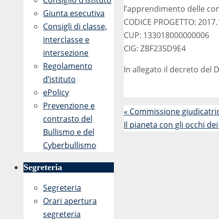
Consiglio d’Istituto
l’apprendimento delle co
Giunta esecutiva
CODICE PROGETTO: 2017.1
Consigli di classe,
CUP: 133018000000006
interclasse e
CIG: ZBF235D9E4
intersezione
Regolamento
In allegato il decreto del 
d’istituto
ePolicy
Prevenzione e
«
Commissione giudicatri
contrasto del
Il pianeta con gli occhi de
Bullismo e del
Cyberbullismo
Segreteria
Segreteria
Orari apertura
segreteria