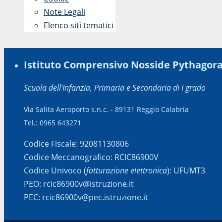
Note Legali
Elenco siti tematici
Istituto Comprensivo Nosside Pythagor
Scuola dell'Infanzia, Primaria e Secondaria di I grado
Via Salita Aeroporto s.n.c. - 89131 Reggio Calabria
Tel.: 0965 643271
Codice Fiscale: 92081130806
Codice Meccanografico: RCIC86900V
Codice Univoco (
fatturazione elettronica
): UFUMT3
PEO: rcic86900v@istruzione.it
PEC: rcic86900v@pec.istruzione.it