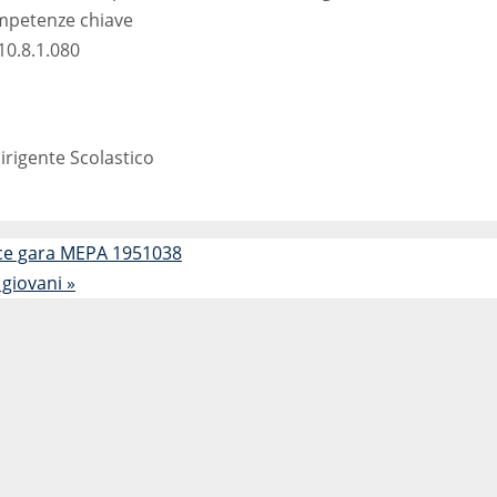
mpetenze chiave
0.8.1.080
Dirigente Scolastico
ce gara MEPA 1951038
i giovani
»