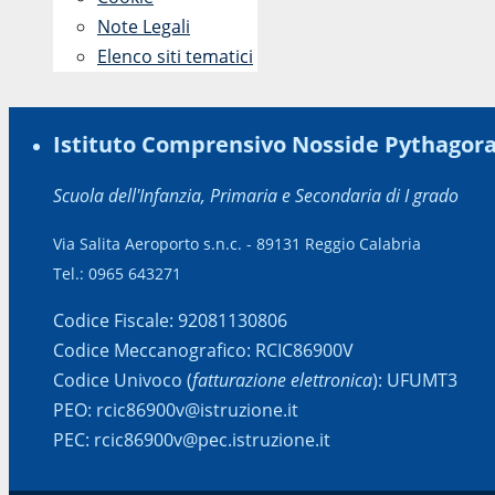
Note Legali
Elenco siti tematici
Istituto Comprensivo Nosside Pythagor
Scuola dell'Infanzia, Primaria e Secondaria di I grado
Via Salita Aeroporto s.n.c. - 89131 Reggio Calabria
Tel.: 0965 643271
Codice Fiscale: 92081130806
Codice Meccanografico: RCIC86900V
Codice Univoco (
fatturazione elettronica
): UFUMT3
PEO: rcic86900v@istruzione.it
PEC: rcic86900v@pec.istruzione.it