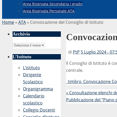
Area Riservata Secondaria I grado
Area Riservata Personale ATA
Home
»
ATA
»
Convocazione del Consiglio di Istituto
Archivio
Convocazione
Archivio
di
PtP
5 Luglio 2024 - 07:
L’Istituto
Il Consiglio di Istituto è c
L’istituto
centrale.
Dirigente
_timbro_Convocazione Cons
Scolastico
Organigramma
«
Consultazione elenchi dei
Calendario
Pubblicazione del “Piano 
scolastico
Collegio Docenti