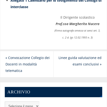
Allegato 1 Calendario per lo svolgimento dei Consigli di
interclasse
Il Dirigente scolastico
Prof.ssa Margherita Nucera
(Firma autografa omessa ai sensi art. 3,
c. 2 d. lgs 12.02.1993 n. 3)
«
Convocazione Collegio dei
Linee guida valutazione ed
Docenti in modalità
esami conclusivi
»
telematica
ARCHIVIO