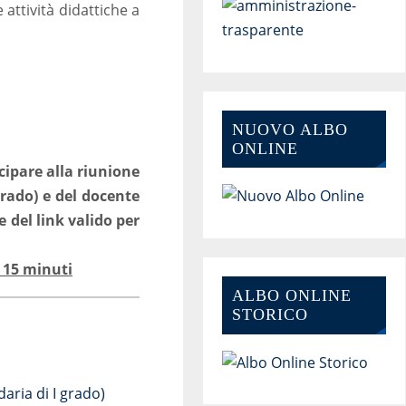
attività didattiche a
NUOVO ALBO
ONLINE
ecipare alla riunione
grado) e del docente
e del link valido per
i 15 minuti
ALBO ONLINE
STORICO
aria di I grado)