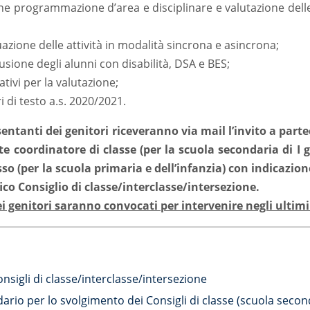
e programmazione d’area e disciplinare e valutazione delle 
tuazione delle attività in modalità sincrona e asincrona;
clusione degli alunni con disabilità, DSA e BES;
rativi per la valutazione;
i di testo a.s. 2020/2021.
sentanti dei genitori riceveranno via mail l’invito a part
e coordinatore di classe (per la scuola secondaria di I 
so (per la scuola primaria e dell’infanzia) con indicazion
fico Consiglio di classe/interclasse/intersezione.
i genitori saranno convocati per intervenire negli ultim
nsigli di classe/interclasse/intersezione
ario per lo svolgimento dei Consigli di classe (scuola second