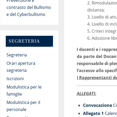
Prevenzione e
2. Rimodulazion
contrasto del Bullismo
distanza;
e del Cyberbullismo
3. Livello di at
4. Livello di in
5. Criteri integ
6. Adozione libr
SEGRETERIA
I docenti e i rappre
Segreteria
da parte del Docent
Orari apertura
responsabile di ples
segreteria
l’accesso allo speci
I Rappresentanti de
Iscrizioni
Modulistica per le
ALLEGATI:
famiglie
Modulistica per il
Convocazione
Co
personale
Allegato 1
Calend