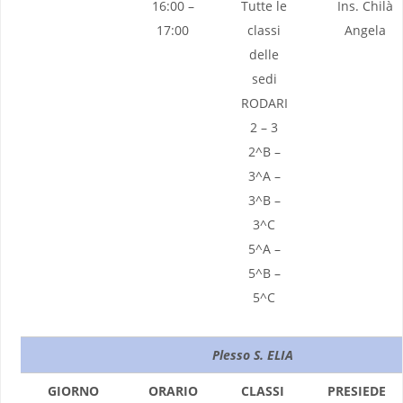
16:00 –
Tutte le
Ins. Chilà
17:00
classi
Angela
delle
sedi
RODARI
2 – 3
2^B –
3^A –
3^B –
3^C
5^A –
5^B –
5^C
Plesso S. ELIA
GIORNO
ORARIO
CLASSI
PRESIEDE