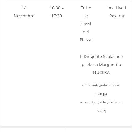
14
16:30 –
Tutte
Ins. Livoti
Novembre
17:30
le
Rosaria
classi
del
Plesso
Il Dirigente Scolastico
prof.ssa Margherita
NUCERA
(firma autografa a mezzo
stampa
ex art. 3, c.2, d.legislativo n.
39/93)