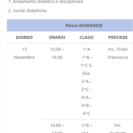
Andamento didattico e disciplinare.
Uscite didattiche.
Plesso RAVAGNESE
GIORNO
ORARIO
CLASSI
PRESIEDE
13
15:00 –
1^A
Ins. Triolo
Novembre
16:00
-1^B –
Francesca
1^C S.
Elia
2^A –
2^C –
4^A –
4^B –
4^C
16:00 –
2^B –
Ins.