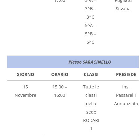
17:00
3^A –
Pugliatti
3^B –
Silvana
3^C
5^A –
5^B –
5^C
Plesso SARACINELLO
GIORNO
ORARIO
CLASSI
PRESIEDE
15
15:00 –
Tutte le
Ins.
Novembre
16:00
classi
Passarelli
della
Annunziata
sede
RODARI
1