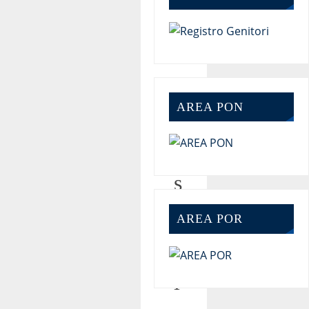
u
c
c
AREA PON
e
s
s
o
AREA POR
i
l