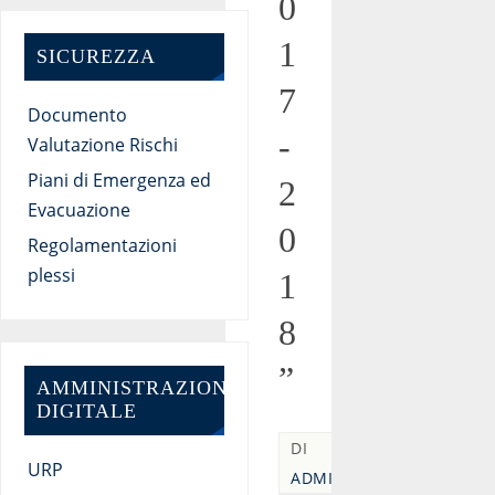
0
1
SICUREZZA
7
Documento
-
Valutazione Rischi
Piani di Emergenza ed
2
Evacuazione
0
Regolamentazioni
plessi
1
8
”
AMMINISTRAZIONE
DIGITALE
DI
URP
ADMIN