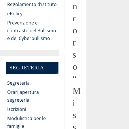
n
Regolamento d’istituto
ePolicy
c
Prevenzione e
o
contrasto del Bullismo
e del Cyberbullismo
r
s
o
SEGRETERIA
“
Segreteria
M
Orari apertura
segreteria
i
Iscrizioni
s
Modulistica per le
s
famiglie