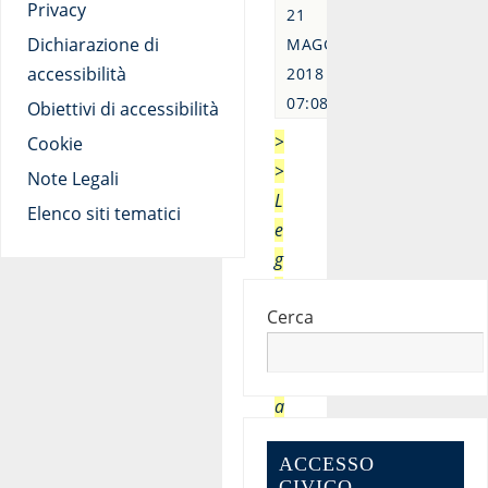
Privacy
21
Dichiarazione di
MAGGIO
accessibilità
2018 -
07:08
Obiettivi di accessibilità
>
Cookie
>
Note Legali
L
Elenco siti tematici
e
g
g
Cerca
i
l
’
a
r
ACCESSO
t
CIVICO