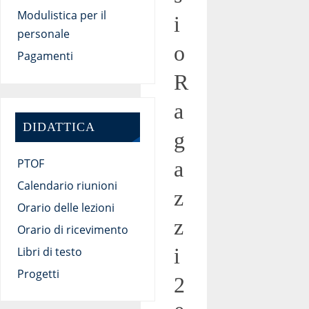
Modulistica per il
i
personale
o
Pagamenti
R
a
DIDATTICA
g
PTOF
a
Calendario riunioni
z
Orario delle lezioni
z
Orario di ricevimento
i
Libri di testo
Progetti
2