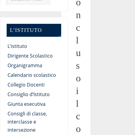
o
n
c
L’ISTITUTO
l
L’istituto
u
Dirigente Scolastico
s
Organigramma
Calendario scolastico
o
Collegio Docenti
i
Consiglio d’Istituto
l
Giunta esecutiva
Consigli di classe,
c
interclasse e
o
intersezione