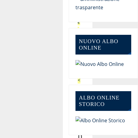
t
r
e
t
t
NUOVO ALBO
o
ONLINE
w
e
b
<
<
ALBO ONLINE
C
STORICO
o
n