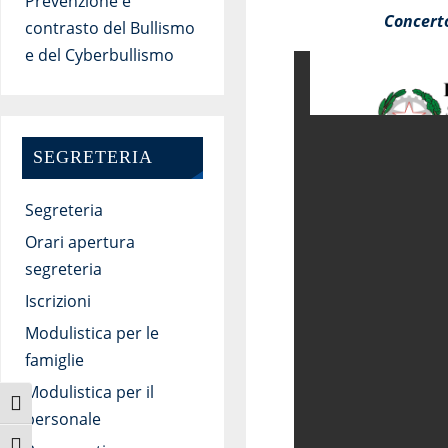
Prevenzione e
Concerto
contrasto del Bullismo
e del Cyberbullismo
SEGRETERIA
Segreteria
Orari apertura
segreteria
Iscrizioni
Modulistica per le
famiglie
Modulistica per il
Attiva/disattiva alto contrasto
personale