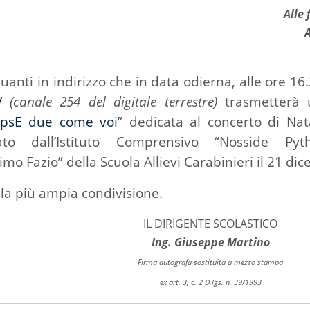
Alle 
uanti in indirizzo che in data odierna, alle ore 16
V
(canale 254 del digitale terrestre)
trasmetterà 
ipsE due come voi
” dedicata al concerto di Nata
zato dall’Istituto Comprensivo “Nosside Pyt
imo Fazio” della Scuola Allievi Carabinieri il 21 dic
lla più ampia condivisione.
IL DIRIGENTE SCOLASTICO
Ing. Giuseppe Martino
Firma autografa sostituita a mezzo stampa
ex art. 3, c. 2 D.lgs. n. 39/1993