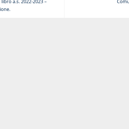
 libro a.s. 2022-2023 –
Comu
ione.