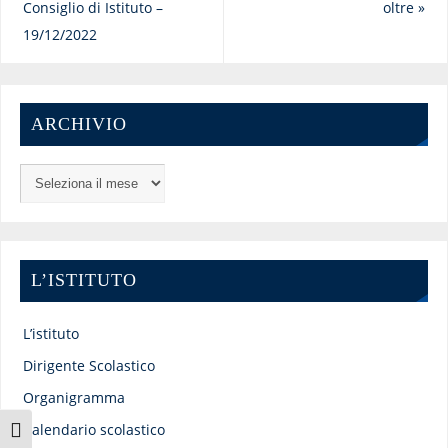
Consiglio di Istituto –
oltre
»
19/12/2022
ARCHIVIO
L’ISTITUTO
L’istituto
Dirigente Scolastico
Organigramma
Calendario scolastico
Attiva/disattiva alto contrasto