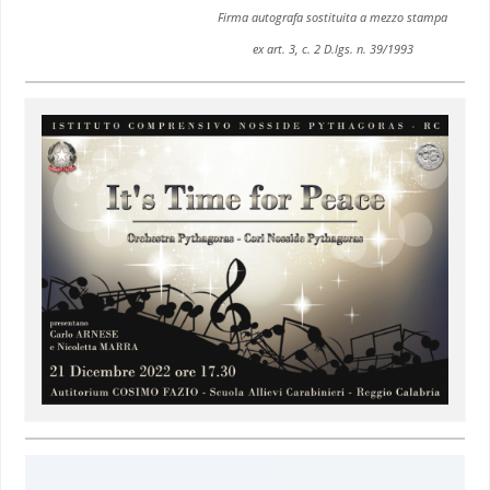
Firma autografa sostituita a mezzo stampa
ex art. 3, c. 2 D.lgs. n. 39/1993