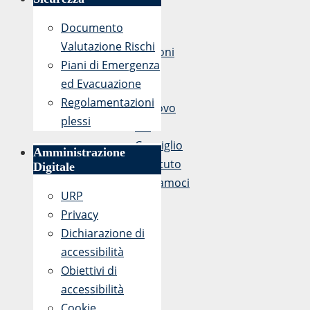
Documento
«
Valutazione Rischi
Elezioni
Piani di Emergenza
per
ed Evacuazione
il
Regolamentazioni
rinnovo
plessi
del
Consiglio
Amministrazione
d’Istituto
Digitale
Libriamoci
URP
2018
Privacy
»
Dichiarazione di
accessibilità
Obiettivi di
accessibilità
Cookie