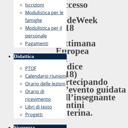
successo
Iscrizioni
di
Modulistica per le
CodeWeek
famiglie
2018
Modulistica per il
(la
personale
Settimana
Pagamenti
Europea
del
Didattica
Codice
PTOF
2018)
Calendario riunioni
partecipando
Orario delle lezioni
all’evento guidata
Orario di
dall’insegnante
ricevimento
Lentini
Libri di testo
Caterina.
Progetti
Sicurezza