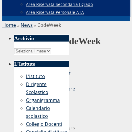
Area Riservata Secondaria I grado
Area Riservata Personale ATA
Home
»
News
»
CodeWeek
Archivio
CodeWeek
Archivio
L’Istituto
di
admin
L’istituto
24
Dirigente
Ottobre
Scolastico
2018
Organigramma
-
Calendario
20:02
scolastico
24
Collegio Docenti
Ottobre