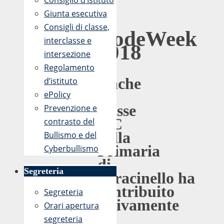
Consiglio d’Istituto
2018
Giunta esecutiva
Consigli di classe,
CodeWeek
interclasse e
2018
intersezione
Regolamento
Anche
d’istituto
la
ePolicy
classe
Prevenzione e
3ˆC
contrasto del
della
Bullismo e del
Primaria
Cyberbullismo
di
Segreteria
Saracinello ha
contribuito
Segreteria
attivamente
Orari apertura
al
segreteria