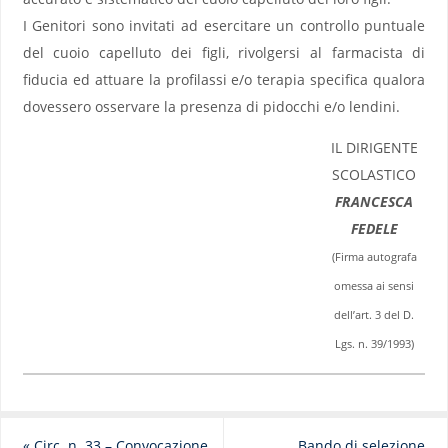
I Genitori sono invitati ad esercitare un controllo puntuale
del cuoio capelluto dei figli, rivolgersi al farmacista di
fiducia ed attuare la profilassi e/o terapia specifica qualora
dovessero osservare la presenza di pidocchi e/o lendini.
IL DIRIGENTE
SCOLASTICO
FRANCESCA
FEDELE
(Firma autografa
omessa ai sensi
dell’art. 3 del D.
Lgs. n. 39/1993)
«
Circ. n. 33 – Convocazione
Bando di selezione