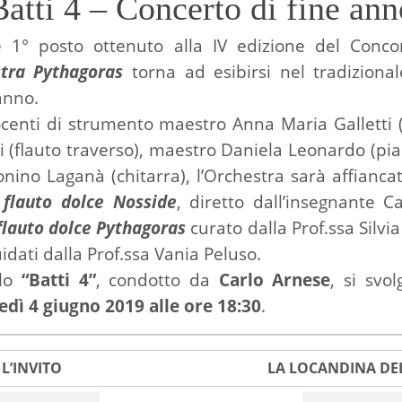
Batti 4 – Concerto di fine ann
le 1° posto ottenuto alla IV edizione del Conc
tra Pythagoras
torna ad esibirsi nel tradizion
anno.
centi di strumento maestro Anna Maria Galletti (
 (flauto traverso), maestro Daniela Leonardo (pia
nino Laganà (chitarra), l’Orchestra sarà affianc
 flauto dolce
Nosside
, diretto dall’insegnante C
flauto dolce Pythagoras
curato dalla Prof.ssa Silvia
idati dalla Prof.ssa Vania Peluso.
olo
“Batti 4”
, condotto da
Carlo Arnese
, si svo
dì 4 giugno 2019 alle ore 18:30
.
L’INVITO
LA LOCANDINA DE