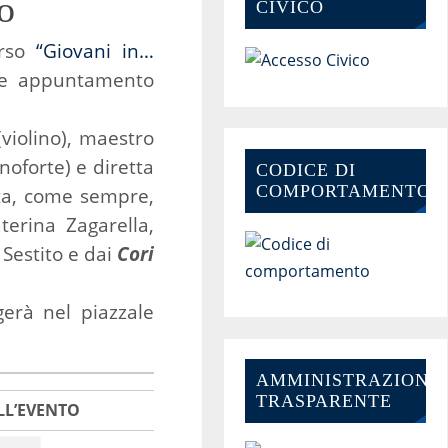
o
CIVICO
orso
“Giovani in…
ale appuntamento
violino), maestro
noforte) e diretta
CODICE DI
COMPORTAMENTO
ata, come sempre,
aterina Zagarella,
 Sestito e dai
Cori
lgerà nel piazzale
AMMINISTRAZIONE-
TRASPARENTE
LL’EVENTO