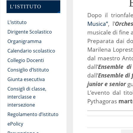
L’ISTITUTO
Dopo il trionfa
L’istituto
Musica”
, l’
Orches
musicale di fine 
Dirigente Scolastico
Preparata dai do
Organigramma
Marilena Lopresti
Calendario scolastico
dal maestro Anto
Collegio Docenti
dall’
Ensemble
di
Consiglio d’Istituto
dall’
Ensemble di 
Giunta esecutiva
junior e senior
gu
Consigli di classe,
L’evento dal tit
interclasse e
Pythagoras
marte
intersezione
Regolamento d’istituto
ePolicy