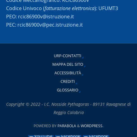
Codice Meccanografico: RCIC86900V
Codice Univoco (
fatturazione elettronica
): UFUMT3
PEO: rcic86900v@istruzione.it
PEC: rcic86900v@pec.istruzione.it
URP-CONTATTI
MAPPA DEL SITO
ACCESSIBILITÀ
CREDITI
GLOSSARIO
Copyright © 2022 - I.C. Nosside Pythagoras - 89131 Ravagnese di
Reggio Calabria
POWERED BY
PARABOLA
&
WORDPRESS.