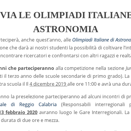
 VIA LE OLIMPIADI ITALIANE
ASTRONOMIA
rteciperà, anche quest’anno, alle
Olimpiadi Italiane di Astron
ione che darà ai nostri studenti la possibilità di coltivare l’i
incontrare ricercatori e confrontarsi con altri ragazzi e realt
unni che parteciperanno
alla competizione nella sezione
Ju
i il terzo anno delle scuole secondarie di primo grado). La
ra scuola il Il
4 dicembre 2019
alle ore 11:00 e avrà una dur
nno la preselezione parteciperanno ad alcuni incontri di pr
iale di Reggio Calabria
(Responsabili interregionali 
13 febbraio 2020
avranno luogo le Gare Interregionali. La 
 durata di due ore e mezza.