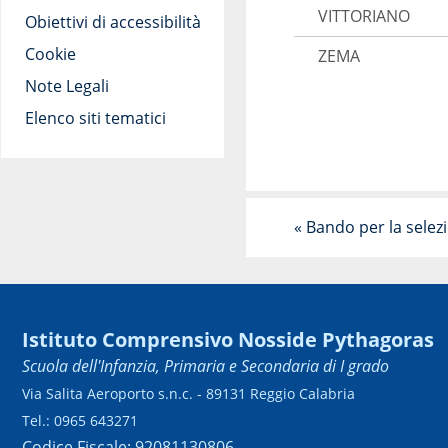
VITTORIANO
Obiettivi di accessibilità
Cookie
ZEMA
Note Legali
Elenco siti tematici
«
Bando per la selezi
Istituto Comprensivo Nosside Pythagoras
Scuola dell'Infanzia, Primaria e Secondaria di I grado
Via Salita Aeroporto s.n.c. - 89131 Reggio Calabria
Tel.: 0965 643271
Codice Fiscale: 92081130806