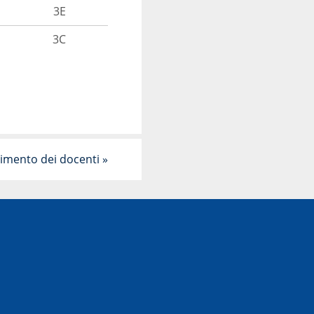
3E
3C
evimento dei docenti
»