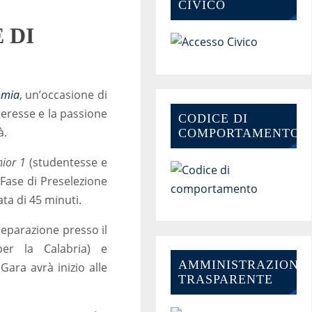
CIVICO
 DI
omia
, un’occasione di
nteresse e la passione
CODICE DI
à.
COMPORTAMENTO
nior 1
(studentesse e
 Fase di Preselezione
ata di 45 minuti.
eparazione presso il
per la Calabria) e
AMMINISTRAZIONE-
Gara avrà inizio alle
TRASPARENTE