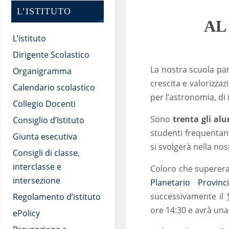
L’ISTITUTO
AL
L’istituto
Dirigente Scolastico
La nostra scuola pa
Organigramma
crescita e valorizzaz
Calendario scolastico
per l’astronomia, di 
Collegio Docenti
Sono
trenta gli al
Consiglio d’Istituto
studenti frequentant
Giunta esecutiva
si svolgerà nella nost
Consigli di classe,
interclasse e
Coloro che superera
intersezione
Planetario Provinc
successivamente il
Regolamento d’istituto
ore 14:30 e avrà una
ePolicy