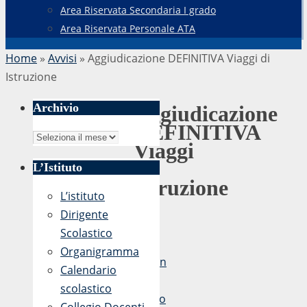
Area Riservata Secondaria I grado
Area Riservata Personale ATA
Home
»
Avvisi
»
Aggiudicazione DEFINITIVA Viaggi di
Istruzione
Archivio
Aggiudicazione
DEFINITIVA
Archivio
Viaggi
di
L’Istituto
Istruzione
L’istituto
Dirigente
Scolastico
di
Organigramma
admin
Calendario
28
scolastico
Marzo