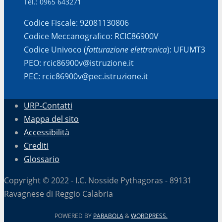
Tel.: 0965 643271
Codice Fiscale: 92081130806
Codice Meccanografico: RCIC86900V
Codice Univoco (
fatturazione elettronica
): UFUMT3
PEO: rcic86900v@istruzione.it
PEC: rcic86900v@pec.istruzione.it
URP-Contatti
Mappa del sito
Accessibilità
Crediti
Glossario
Copyright © 2022 - I.C. Nosside Pythagoras - 89131
Ravagnese di Reggio Calabria
POWERED BY
PARABOLA
&
WORDPRESS.