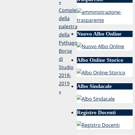
«
Completamento
della
palestra
Nuovo Albo Online
della
Pythagoras
Borse
di
Albo Online Storico
Studio
2018-
2019
Albo Sindacale
»
Registro Docenti