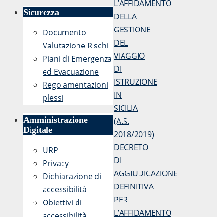
L’AFFIDAMENTO
Sicurezza
DELLA
GESTIONE
Documento
DEL
Valutazione Rischi
VIAGGIO
Piani di Emergenza
DI
ed Evacuazione
ISTRUZIONE
Regolamentazioni
IN
plessi
SICILIA
Amministrazione
(A.S.
Digitale
2018/2019)
DECRETO
URP
DI
Privacy
AGGIUDICAZIONE
Dichiarazione di
DEFINITIVA
accessibilità
PER
Obiettivi di
L’AFFIDAMENTO
accessibilità