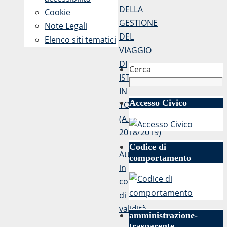
DELLA
Cookie
GESTIONE
Note Legali
DEL
Elenco siti tematici
VIAGGIO
DI
Cerca
ISTRUZIONE
IN
Accesso Civico
TOSCANA
(A.S.
2018/2019)
Codice di
Atti
comportamento
in
corso
di
validità
amministrazione-
trasparente