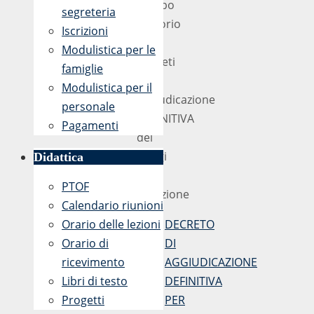
all’Albo
segreteria
Pretorio
Iscrizioni
i
Modulistica per le
Decreti
famiglie
di
Modulistica per il
aggiudicazione
personale
DEFINITIVA
Pagamenti
dei
viaggi
Didattica
di
PTOF
istruzione
Calendario riunioni
Orario delle lezioni
DECRETO
Orario di
DI
ricevimento
AGGIUDICAZIONE
Libri di testo
DEFINITIVA
Progetti
PER